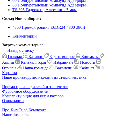
60 Полиуретановый компаунд Адваформ
80 Полиуретановый компаунд Адваформ
TS 305 Гидроксид Алюминия 5 мкм
Склад Новосибирск:
4800 Прямой ровинг E6DR24-4800-386H
Комментарии
Загрузка комментариев...
Назад к списку
Главная
Каталог
Задать вопрос
Контакты
Акции
Калькуляторы
Избранные
Новости
Отзывы
Наша команда
Вакансии
Кабинет
0
Корзина
Наше производство изделий из стеклопластика
Портал производителей и заказчиков
Фургонное оборудование
Комплектующие для яхт и катеров
О компании
Про ХимСнаб Композит
Наши филиалы