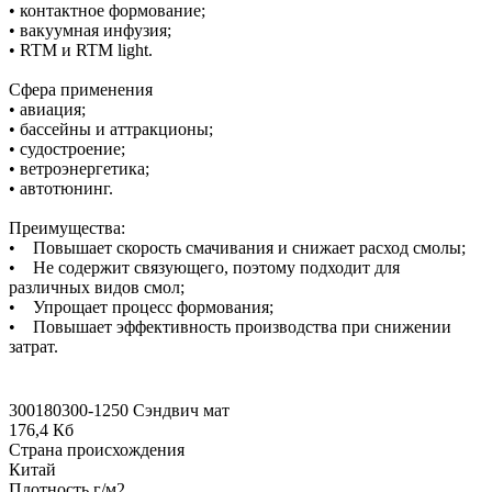
• контактное формование;
• вакуумная инфузия;
• RTM и RTM light.
Сфера применения
• авиация;
• бассейны и аттракционы;
• судостроение;
• ветроэнергетика;
• автотюнинг.
Преимущества:
• Повышает скорость смачивания и снижает расход смолы;
• Не содержит связующего, поэтому подходит для
различных видов смол;
• Упрощает процесс формования;
• Повышает эффективность производства при снижении
затрат.
300180300-1250 Сэндвич мат
176,4 Кб
Страна происхождения
Китай
Плотность г/м2