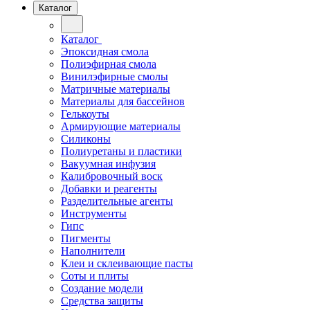
Каталог
Каталог
Эпоксидная смола
Полиэфирная смола
Винилэфирные смолы
Матричные материалы
Материалы для бассейнов
Гелькоуты
Армирующие материалы
Силиконы
Полиуретаны и пластики
Вакуумная инфузия
Калибровочный воск
Добавки и реагенты
Разделительные агенты
Инструменты
Гипс
Пигменты
Наполнители
Клеи и склеивающие пасты
Соты и плиты
Создание модели
Средства защиты