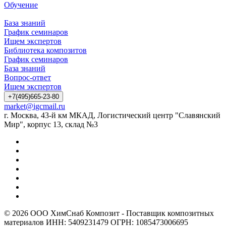
Обучение
База знаний
График семинаров
Ищем экспертов
Библиотека композитов
График семинаров
База знаний
Вопрос-ответ
Ищем экспертов
+7(495)665-23-80
market@igcmail.ru
г. Москва, 43-й км МКАД, Логистический центр "Славянский
Мир", корпус 13, склад №3
© 2026 ООО ХимСнаб Композит - Поставщик композитных
материалов ИНН: 5409231479 ОГРН: 1085473006695