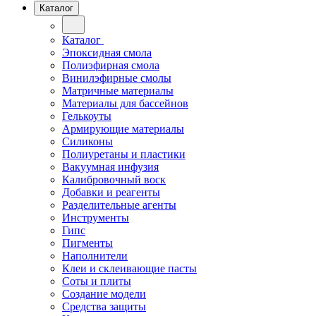
Каталог
Каталог
Эпоксидная смола
Полиэфирная смола
Винилэфирные смолы
Матричные материалы
Материалы для бассейнов
Гелькоуты
Армирующие материалы
Силиконы
Полиуретаны и пластики
Вакуумная инфузия
Калибровочный воск
Добавки и реагенты
Разделительные агенты
Инструменты
Гипс
Пигменты
Наполнители
Клеи и склеивающие пасты
Соты и плиты
Создание модели
Средства защиты