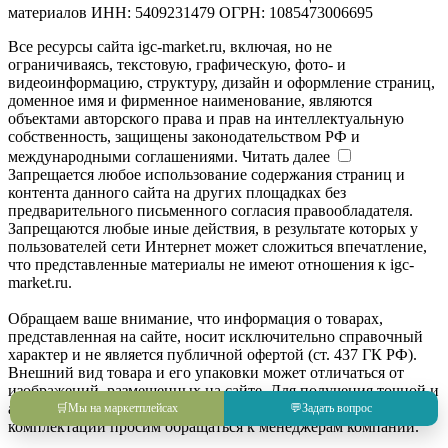
материалов ИНН: 5409231479 ОГРН: 1085473006695
Все ресурсы сайта igc-market.ru, включая, но не
ограничиваясь, текстовую, графическую, фото- и
видеоинформацию, структуру, дизайн и оформление страниц,
доменное имя и фирменное наименование, являются
объектами авторского права и прав на интеллектуальную
собственность, защищены законодательством РФ и
международными соглашениями.
Читать далее
Запрещается любое использование содержания страниц и
контента данного сайта на других площадках без
предварительного письменного согласия правообладателя.
Запрещаются любые иные действия, в результате которых у
пользователей сети Интернет может сложиться впечатление,
что представленные материалы не имеют отношения к igc-
market.ru.
Обращаем ваше внимание, что информация о товарах,
представленная на сайте, носит исключительно справочный
характер и не является публичной офертой (ст. 437 ГК РФ).
Внешний вид товара и его упаковки может отличаться от
изображений, размещенных на сайте. Для получения точной и
актуальной информации о товаре, его характеристиках и
🛒
Мы на маркетплейсах
💬
Задать вопрос
комплектации просим обращаться к менеджерам компании.