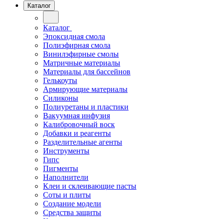
Каталог
Каталог
Эпоксидная смола
Полиэфирная смола
Винилэфирные смолы
Матричные материалы
Материалы для бассейнов
Гелькоуты
Армирующие материалы
Силиконы
Полиуретаны и пластики
Вакуумная инфузия
Калибровочный воск
Добавки и реагенты
Разделительные агенты
Инструменты
Гипс
Пигменты
Наполнители
Клеи и склеивающие пасты
Соты и плиты
Создание модели
Средства защиты