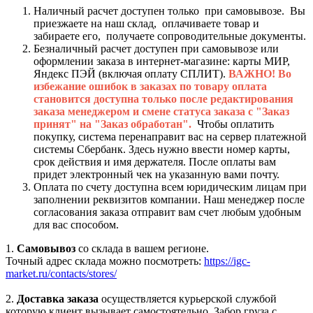
Наличный расчет доступен только при самовывозе. Вы
приезжаете на наш склад, оплачиваете товар и
забираете его, получаете сопроводительные документы.
Безналичный расчет доступен при самовывозе или
оформлении заказа в интернет-магазине: карты МИР,
Яндекс ПЭЙ (включая оплату СПЛИТ).
ВАЖНО! Во
избежание ошибок в заказах по товару оплата
становится доступна только после редактирования
заказа менеджером и смене статуса заказа с "Заказ
принят" на "Заказ обработан".
Чтобы оплатить
покупку, система перенаправит вас на сервер платежной
системы Сбербанк. Здесь нужно ввести номер карты,
срок действия и имя держателя. После оплаты вам
придет электронный чек на указанную вами почту.
Оплата по счету доступна всем юридическим лицам при
заполнении реквизитов компании. Наш менеджер после
согласования заказа отправит вам счет любым удобным
для вас способом.
1.
Самовывоз
со склада в вашем регионе.
Точный адрес склада можно посмотреть:
https://igc-
market.ru/contacts/stores/
2.
Доставка заказа
осуществляется курьерской службой
которую клиент вызывает самостоятельно. Забор груза с