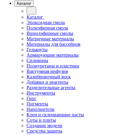
Каталог
Каталог
Эпоксидная смола
Полиэфирная смола
Винилэфирные смолы
Матричные материалы
Материалы для бассейнов
Гелькоуты
Армирующие материалы
Силиконы
Полиуретаны и пластики
Вакуумная инфузия
Калибровочный воск
Добавки и реагенты
Разделительные агенты
Инструменты
Гипс
Пигменты
Наполнители
Клеи и склеивающие пасты
Соты и плиты
Создание модели
Средства защиты