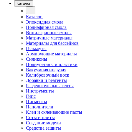
Каталог
Каталог
Эпоксидная смола
Полиэфирная смола
Винилэфирные смолы
Матричные материалы
Материалы для бассейнов
Гелькоуты
Армирующие материалы
Силиконы
Полиуретаны и пластики
Вакуумная инфузия
Калибровочный воск
Добавки и реагенты
Разделительные агенты
Инструменты
Гипс
Пигменты
Наполнители
Клеи и склеивающие пасты
Соты и плиты
Создание модели
Средства защиты