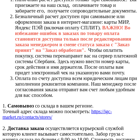
приезжаете на наш склад, оплачиваете товар и
забираете его, получаете сопроводительные документы.
Безналичный расчет доступен при самовывозе или
оформлении заказа в интернет-магазине: карты МИР,
Яндекс ПЭЙ (включая оплату СПЛИТ).
ВАЖНО! Во
избежание ошибок в заказах по товару оплата
становится доступна только после редактирования
заказа менеджером и смене статуса заказа с "Заказ
принят" на "Заказ обработан".
Чтобы оплатить
покупку, система перенаправит вас на сервер платежной
системы Сбербанк. Здесь нужно ввести номер карты,
срок действия и имя держателя. После оплаты вам
придет электронный чек на указанную вами почту.
Оплата по счету доступна всем юридическим лицам при
заполнении реквизитов компании. Наш менеджер после
согласования заказа отправит вам счет любым удобным
для вас способом.
1.
Самовывоз
со склада в вашем регионе.
Точный адрес склада можно посмотреть:
https://igc-
market.ru/contacts/stores/
2.
Доставка заказа
осуществляется курьерской службой
которую клиент вызывает самостоятельно. Забор груза с
нашего склада по будням с 9.00 до 18.00. Стоимость доставки