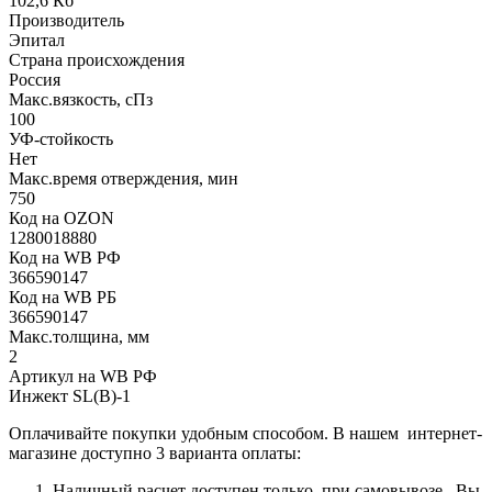
102,6 Кб
Производитель
Эпитал
Страна происхождения
Россия
Макс.вязкoсть, сПз
100
УФ-стойкость
Нет
Макс.время отверждения, мин
750
Код на OZON
1280018880
Код на WB РФ
366590147
Код на WB РБ
366590147
Макс.толщина, мм
2
Артикул на WB РФ
Инжект SL(B)-1
Оплачивайте покупки удобным способом. В нашем интернет-
магазине доступно 3 варианта оплаты:
Наличный расчет доступен только при самовывозе. Вы