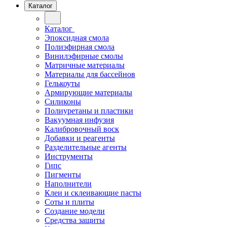
Каталог
Каталог
Эпоксидная смола
Полиэфирная смола
Винилэфирные смолы
Матричные материалы
Материалы для бассейнов
Гелькоуты
Армирующие материалы
Силиконы
Полиуретаны и пластики
Вакуумная инфузия
Калибровочный воск
Добавки и реагенты
Разделительные агенты
Инструменты
Гипс
Пигменты
Наполнители
Клеи и склеивающие пасты
Соты и плиты
Создание модели
Средства защиты