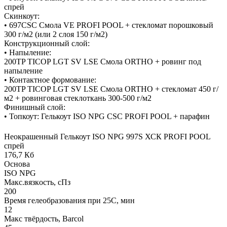
спрей
Скинкоут:
• 697CSC Смола VE PROFI POOL + стекломат порошковый
300 г/м2 (или 2 слоя 150 г/м2)
Конструкционный слой:
• Напыление:
200TP TICOP LGT SV LSE Смола ORTHO + ровинг под
напыление
• Контактное формование:
200TP TICOP LGT SV LSE Смола ORTHO + стекломат 450 г/
м2 + ровинговая стеклоткань 300-500 г/м2
Финишный слой:
• Топкоут: Гелькоут ISO NPG CSC PROFI POOL + парафин
Неокрашенный Гелькоут ISO NPG 997S ХСК PROFI POOL
спрей
176,7 Кб
Основа
ISO NPG
Макс.вязкoсть, сПз
200
Время гелеобразования при 25С, мин
12
Макс твёрдость, Barcol