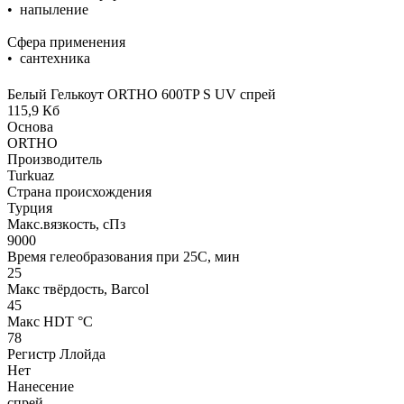
• напыление
Сфера применения
• сантехника
Белый Гелькоут ORTHO 600TP S UV спрей
115,9 Кб
Основа
ORTHO
Производитель
Turkuaz
Страна происхождения
Турция
Макс.вязкoсть, сПз
9000
Время гелеобразования при 25С, мин
25
Макс твёрдость, Barcol
45
Макс HDT °С
78
Регистр Ллойда
Нет
Нанесение
спрей