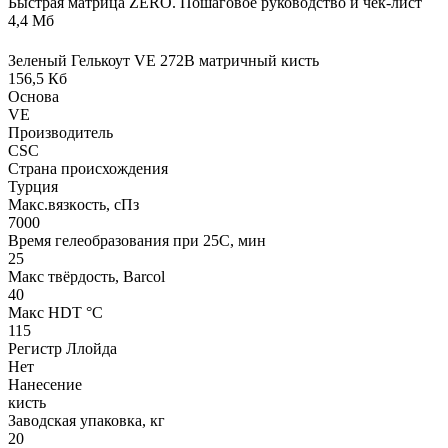
Быстрая матрица ZERO. Пошаговое руководство и чек-лист
4,4 Мб
Зеленый Гелькоут VE 272B матричный кисть
156,5 Кб
Основа
VE
Производитель
CSC
Страна происхождения
Турция
Макс.вязкoсть, сПз
7000
Время гелеобразования при 25С, мин
25
Макс твёрдость, Barcol
40
Макс HDT °С
115
Регистр Ллойда
Нет
Нанесение
кисть
Заводская упаковка, кг
20