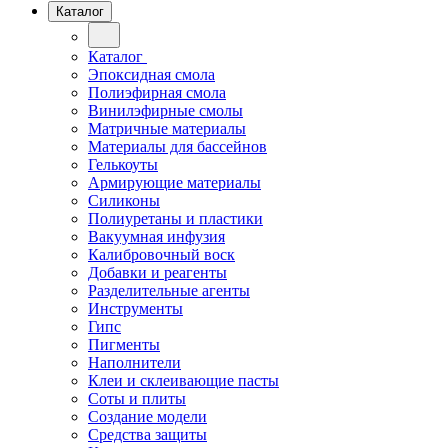
Каталог
Каталог
Эпоксидная смола
Полиэфирная смола
Винилэфирные смолы
Матричные материалы
Материалы для бассейнов
Гелькоуты
Армирующие материалы
Силиконы
Полиуретаны и пластики
Вакуумная инфузия
Калибровочный воск
Добавки и реагенты
Разделительные агенты
Инструменты
Гипс
Пигменты
Наполнители
Клеи и склеивающие пасты
Соты и плиты
Создание модели
Средства защиты