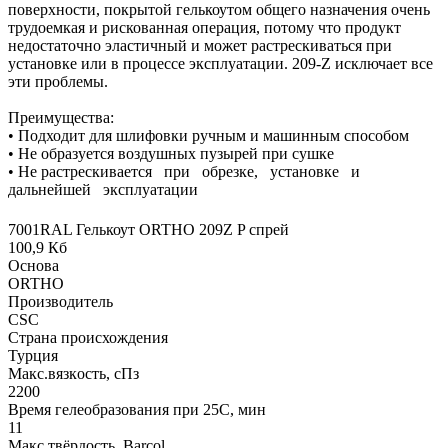
поверхности, покрытой гелькоутом общего назначения очень
трудоемкая и рискованная операция, потому что продукт
недостаточно эластичный и может растрескиваться при
установке или в процессе эксплуатации. 209-Z исключает все
эти проблемы.
Преимущества:
• Подходит для шлифовки ручным и машинным способом
• Не образуется воздушных пузырей при сушке
• Не растрескивается при обрезке, установке и
дальнейшей эксплуатации
7001RAL Гелькоут ORTHO 209Z P спрей
100,9 Кб
Основа
ORTHO
Производитель
CSC
Страна происхождения
Турция
Макс.вязкoсть, сПз
2200
Время гелеобразования при 25С, мин
11
Макс твёрдость, Barcol