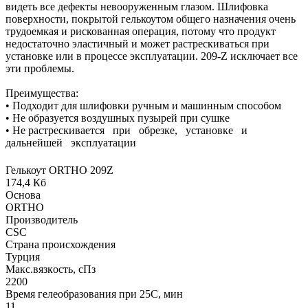
видеть все дефекты невооруженным глазом. Шлифовка
поверхности, покрытой гелькоутом общего назначения очень
трудоемкая и рискованная операция, потому что продукт
недостаточно эластичный и может растрескиваться при
установке или в процессе эксплуатации. 209-Z исключает все
эти проблемы.
Преимущества:
• Подходит для шлифовки ручным и машинным способом
• Не образуется воздушных пузырей при сушке
• Не растрескивается при обрезке, установке и
дальнейшей эксплуатации
Гелькоут ORTHO 209Z
174,4 Кб
Основа
ORTHO
Производитель
CSC
Страна происхождения
Турция
Макс.вязкoсть, сПз
2200
Время гелеобразования при 25С, мин
11