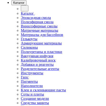
Каталог
Каталог
Эпоксидная смола
Полиэфирная смола
Винилэфирные смолы
Матричные материалы
Материалы для бассейнов
Гелькоуты
Армирующие материалы
Силиконы
Полиуретаны и пластики
Вакуумная инфузия
Калибровочный воск
Добавки и реагенты
Разделительные агенты
Инструменты
Гипс
Пигменты
Наполнители
Клеи и склеивающие пасты
Соты и плиты
Создание модели
Средства защиты