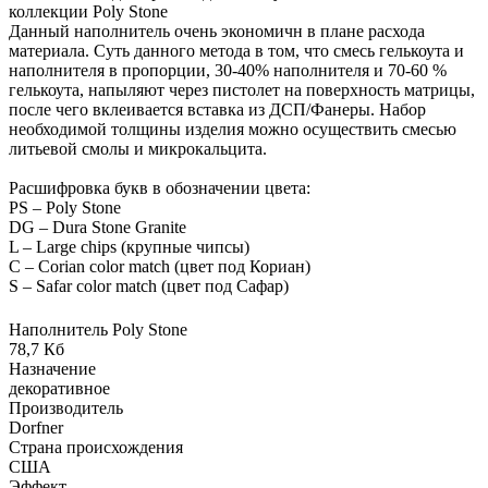
коллекции Poly Stone
Данный наполнитель очень экономичн в плане расхода
материала. Суть данного метода в том, что смесь гелькоута и
наполнителя в пропорции, 30-40% наполнителя и 70-60 %
гелькоута, напыляют через пистолет на поверхность матрицы,
после чего вклеивается вставка из ДСП/Фанеры. Набор
необходимой толщины изделия можно осуществить смесью
литьевой смолы и микрокальцита.
Расшифровка букв в обозначении цвета:
PS – Poly Stone
DG – Dura Stone Granite
L – Large chips (крупные чипсы)
C – Corian color match (цвет под Кориан)
S – Safar color match (цвет под Сафар)
Наполнитель Poly Stone
78,7 Кб
Назначение
декоративное
Производитель
Dorfner
Страна происхождения
США
Эффект