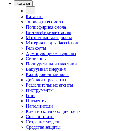
Каталог
Каталог
Эпоксидная смола
Полиэфирная смола
Винилэфирные смолы
Матричные материалы
Материалы для бассейнов
Гелькоуты
Армирующие материалы
Силиконы
Полиуретаны и пластики
Вакуумная инфузия
Калибровочный воск
Добавки и реагенты
Разделительные агенты
Инструменты
Гипс
Пигменты
Наполнители
Клеи и склеивающие пасты
Соты и плиты
Создание модели
Средства защиты