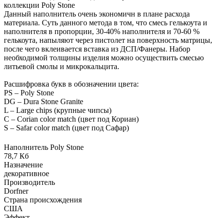
коллекции Poly Stone
Данный наполнитель очень экономичн в плане расхода
материала. Суть данного метода в том, что смесь гелькоута и
наполнителя в пропорции, 30-40% наполнителя и 70-60 %
гелькоута, напыляют через пистолет на поверхность матрицы,
после чего вклеивается вставка из ДСП/Фанеры. Набор
необходимой толщины изделия можно осуществить смесью
литьевой смолы и микрокальцита.
Расшифровка букв в обозначении цвета:
PS – Poly Stone
DG – Dura Stone Granite
L – Large chips (крупные чипсы)
C – Corian color match (цвет под Кориан)
S – Safar color match (цвет под Сафар)
Наполнитель Poly Stone
78,7 Кб
Назначение
декоративное
Производитель
Dorfner
Страна происхождения
США
Эффект