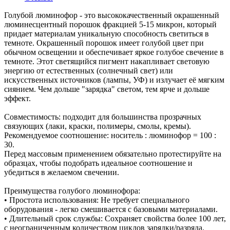
Голубой люминофор - это высококачественный окрашенный
люминесцентный порошок фракцией 5-15 микрон, который
придает материалам уникальную способность светиться в
темноте. Окрашенный порошок имеет голубой цвет при
обычном освещении и обеспечивает яркое голубое свечение в
темноте. Этот светящийся пигмент накапливает световую
энергию от естественных (солнечный свет) или
искусственных источников (лампы, УФ) и излучает её мягким
сиянием. Чем дольше "зарядка" светом, тем ярче и дольше
эффект.
Совместимость: подходит для большинства прозрачных
связующих (лаки, краски, полимеры, смолы, кремы).
Рекомендуемое соотношение: носитель : люминофор = 100 :
30.
Перед массовым применением обязательно протестируйте на
образцах, чтобы подобрать идеальное соотношение и
убедиться в желаемом свечении.
Преимущества голубого люминофора:
• Простота использования: Не требует специального
оборудования - легко смешивается с базовыми материалами.
• Длительный срок службы: Сохраняет свойства более 100 лет,
с неограниченным количеством циклов зарядки/разряда.