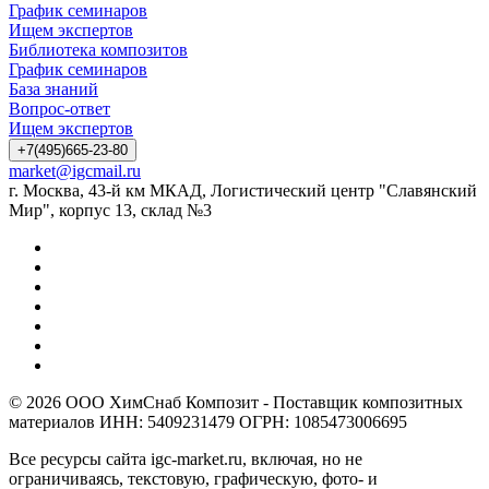
График семинаров
Ищем экспертов
Библиотека композитов
График семинаров
База знаний
Вопрос-ответ
Ищем экспертов
+7(495)665-23-80
market@igcmail.ru
г. Москва, 43-й км МКАД, Логистический центр "Славянский
Мир", корпус 13, склад №3
© 2026 ООО ХимСнаб Композит - Поставщик композитных
материалов ИНН: 5409231479 ОГРН: 1085473006695
Все ресурсы сайта igc-market.ru, включая, но не
ограничиваясь, текстовую, графическую, фото- и