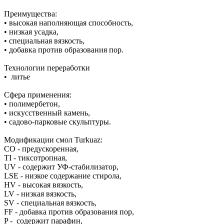
Преимущества:
• высокая наполняющая способность,
• низкая усадка,
• специальная вязкость,
• добавка против образования пор.
Технологии переработки
• литье
Сфера применения:
• полимербетон,
• искусственный камень,
• садово-парковые скульптуры.
Модификации смол Turkuaz:
CO - предускоренная,
TI - тиксотропная,
UV - содержит УФ-стабилизатор,
LSE - низкое содержание стирола,
HV - высокая вязкость,
LV - низкая вязкость,
SV - специальная вязкость,
FF - добавка против образования пор,
P - содержит парафин,