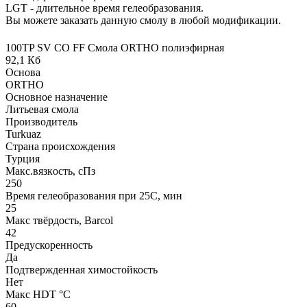
LGT - длительное время гелеобразования.
Вы можете заказать данную смолу в любой модификации.
100TP SV СО FF Смола ORTHO полиэфирная
92,1 Кб
Основа
ORTHO
Основное назначение
Литьевая смола
Производитель
Turkuaz
Страна происхождения
Турция
Макс.вязкoсть, сПз
250
Время гелеобразования при 25С, мин
25
Макс твёрдость, Barcol
42
Предускоренность
Да
Подтвержденная химостойкость
Нет
Макс HDT °С
60