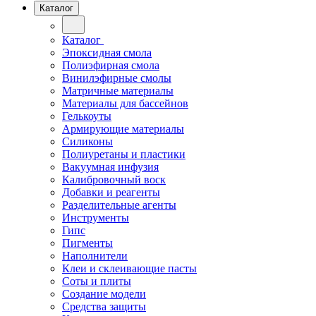
Каталог
Каталог
Эпоксидная смола
Полиэфирная смола
Винилэфирные смолы
Матричные материалы
Материалы для бассейнов
Гелькоуты
Армирующие материалы
Силиконы
Полиуретаны и пластики
Вакуумная инфузия
Калибровочный воск
Добавки и реагенты
Разделительные агенты
Инструменты
Гипс
Пигменты
Наполнители
Клеи и склеивающие пасты
Соты и плиты
Создание модели
Средства защиты