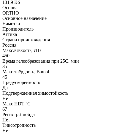
131,9 Кб
Основа
ORTHO
Основное назначение
Намотка
Производитель
Аттика
Страна происхождения
Россия
Макс.вязкoсть, сПз
450
Время гелеобразования при 25С, мин
35
Макс твёрдость, Barcol
45
Предускоренность
Да
Подтвержденная химостойкость
Нет
Макс HDT °С
67
Регистр Ллойда
Нет
Тиксотропность
Нет