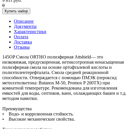
9 811 руб.
0
Купить набор
Описание
Документы
Характеристики
Оплата
Доставка
Отзывы
145OP Смола ORTHO полиэфирная Attshield— это
низковязкая, предускоренная, нетиксотропная ненасыщенная
полиэфирная смола на основе ортофталевой кислоты и
полиэтилентерефталата. Смола средней реакционной
способности. Отверждается с помощью ПМЭК (пероксид
метилэтилкетона: Butanox M-50, Promox P 200TX) при
комнатной температуре. Рекомендована для изготовления
емкостей для воды, септиков, ванн, охлаждающих башен и т.д.
методом намотки.
Преимущества
• Водо- и коррозионная стойкость.
• Высокие механические свойства.