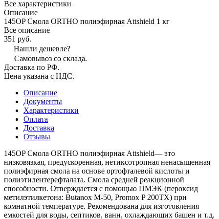
Все характеристики
Описание
145OP Смола ORTHO полиэфирная Attshield 1 кг
Все описание
351 руб.
Нашли дешевле?
Самовывоз со склада.
Доставка по РФ.
Цена указана с НДС.
Описание
Документы
Характеристики
Оплата
Доставка
Отзывы
145OP Смола ORTHO полиэфирная Attshield— это
низковязкая, предускоренная, нетиксотропная ненасыщенная
полиэфирная смола на основе ортофталевой кислоты и
полиэтилентерефталата. Смола средней реакционной
способности. Отверждается с помощью ПМЭК (пероксид
метилэтилкетона: Butanox M-50, Promox P 200TX) при
комнатной температуре. Рекомендована для изготовления
емкостей для воды, септиков, ванн, охлаждающих башен и т.д.