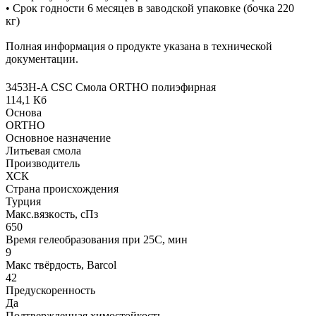
• Срок годности 6 месяцев в заводской упаковке (бочка 220
кг)
Полная информация о продукте указана в технической
документации.
3453Н-A CSC Смола ORTHO полиэфирная
114,1 Кб
Основа
ORTHO
Основное назначение
Литьевая смола
Производитель
ХСК
Страна происхождения
Турция
Макс.вязкoсть, сПз
650
Время гелеобразования при 25С, мин
9
Макс твёрдость, Barcol
42
Предускоренность
Да
Подтвержденная химостойкость