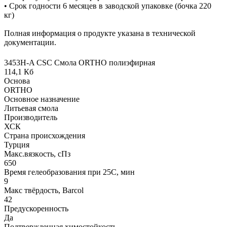
• Срок годности 6 месяцев в заводской упаковке (бочка 220
кг)
Полная информация о продукте указана в технической
документации.
3453Н-A CSC Смола ORTHO полиэфирная
114,1 Кб
Основа
ORTHO
Основное назначение
Литьевая смола
Производитель
ХСК
Страна происхождения
Турция
Макс.вязкoсть, сПз
650
Время гелеобразования при 25С, мин
9
Макс твёрдость, Barcol
42
Предускоренность
Да
Подтвержденная химостойкость