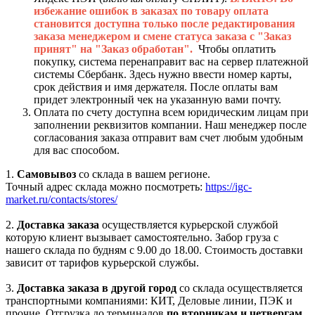
избежание ошибок в заказах по товару оплата
становится доступна только после редактирования
заказа менеджером и смене статуса заказа с "Заказ
принят" на "Заказ обработан".
Чтобы оплатить
покупку, система перенаправит вас на сервер платежной
системы Сбербанк. Здесь нужно ввести номер карты,
срок действия и имя держателя. После оплаты вам
придет электронный чек на указанную вами почту.
Оплата по счету доступна всем юридическим лицам при
заполнении реквизитов компании. Наш менеджер после
согласования заказа отправит вам счет любым удобным
для вас способом.
1.
Самовывоз
со склада в вашем регионе.
Точный адрес склада можно посмотреть:
https://igc-
market.ru/contacts/stores/
2.
Доставка заказа
осуществляется курьерской службой
которую клиент вызывает самостоятельно. Забор груза с
нашего склада по будням с 9.00 до 18.00. Стоимость доставки
зависит от тарифов курьерской службы.
3.
Доставка заказа в другой город
со склада осуществляется
транспортными компаниями: КИТ, Деловые линии, ПЭК и
прочие. Отгрузка до терминалов
по вторникам и четвергам.