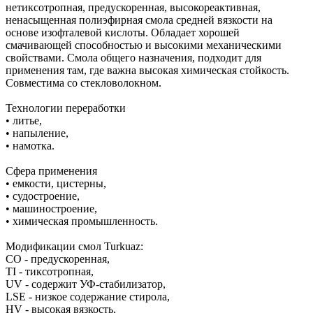
нетиксотропная, предускоренная, высокореактивная,
ненасыщенная полиэфирная смола средней вязкости на
основе изофталевой кислоты. Обладает хорошей
смачивающей способностью и высокими механическими
свойствами. Смола общего назначения, подходит для
применения там, где важна высокая химическая стойкость.
Совместима со стекловолокном.
Технологии переработки
• литье,
• напыление,
• намотка.
Сфера применения
• емкости, цистерны,
• судостроение,
• машиностроение,
• химическая промышленность.
Модификации смол Turkuaz:
CO - предускоренная,
TI - тиксотропная,
UV - содержит УФ-стабилизатор,
LSE - низкое содержание стирола,
HV - высокая вязкость,