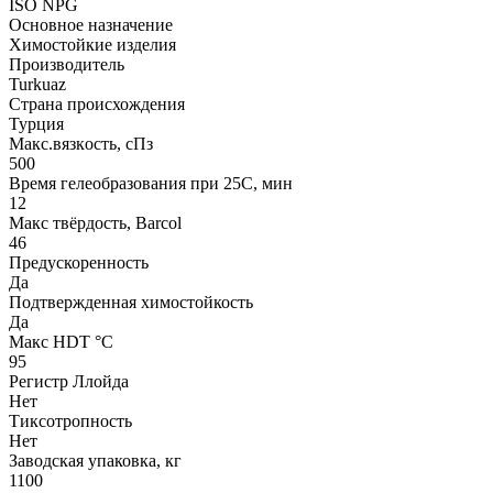
ISO NPG
Основное назначение
Химостойкие изделия
Производитель
Turkuaz
Страна происхождения
Турция
Макс.вязкoсть, сПз
500
Время гелеобразования при 25С, мин
12
Макс твёрдость, Barcol
46
Предускоренность
Да
Подтвержденная химостойкость
Да
Макс HDT °С
95
Регистр Ллойда
Нет
Тиксотропность
Нет
Заводская упаковка, кг
1100