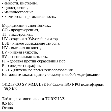
• емкости, цистерны,
• судостроение,
• машиностроение,
• химическая промышленность.
Модификации смол Turkuaz:
CO - предускоренная,
TI - тиксотропная,
UV - содержит УФ-стабилизатор,
LSE - низкое содержание стирола,
HV - высокая вязкость,
LV - низкая вязкость,
SV - специальная вязкость,
FF - добавка против образования пор,
P - содержит парафин,
LGT - длительное время гелеобразования.
Вы можете заказать данную смолу в любой модификации.
1412TP CO SV MMA LSE FF Смола ISO NPG полиэфирная
138,2 Кб
Таблицы химостойкости TURKUAZ
8,5 Мб
Основа