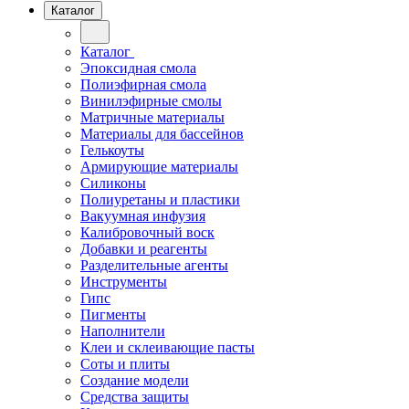
Каталог
Каталог
Эпоксидная смола
Полиэфирная смола
Винилэфирные смолы
Матричные материалы
Материалы для бассейнов
Гелькоуты
Армирующие материалы
Силиконы
Полиуретаны и пластики
Вакуумная инфузия
Калибровочный воск
Добавки и реагенты
Разделительные агенты
Инструменты
Гипс
Пигменты
Наполнители
Клеи и склеивающие пасты
Соты и плиты
Создание модели
Средства защиты