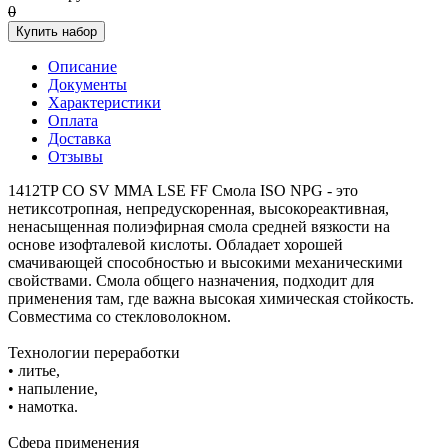
0
Купить набор
Описание
Документы
Характеристики
Оплата
Доставка
Отзывы
1412TP CO SV MMA LSE FF Смола ISO NPG - это
нетиксотропная, непредускоренная, высокореактивная,
ненасыщенная полиэфирная смола средней вязкости на
основе изофталевой кислоты. Обладает хорошей
смачивающей способностью и высокими механическими
свойствами. Смола общего назначения, подходит для
применения там, где важна высокая химическая стойкость.
Совместима со стекловолокном.
Технологии переработки
• литье,
• напыление,
• намотка.
Сфера применения