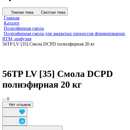
Темная тема
Светлая тема
Главная
Каталог
Полиэфирная смола
Полиэфирная смола для закрытых процессов формирования:
RTM, инфузия
56TP LV [35] Смола DCPD полиэфирная 20 кг
56TP LV [35] Смола DCPD
полиэфирная 20 кг
0
Нет отзывов