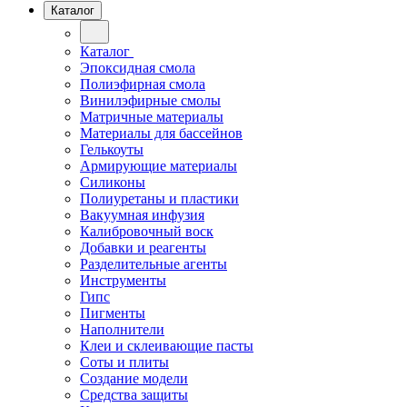
Каталог
Каталог
Эпоксидная смола
Полиэфирная смола
Винилэфирные смолы
Матричные материалы
Материалы для бассейнов
Гелькоуты
Армирующие материалы
Силиконы
Полиуретаны и пластики
Вакуумная инфузия
Калибровочный воск
Добавки и реагенты
Разделительные агенты
Инструменты
Гипс
Пигменты
Наполнители
Клеи и склеивающие пасты
Соты и плиты
Создание модели
Средства защиты