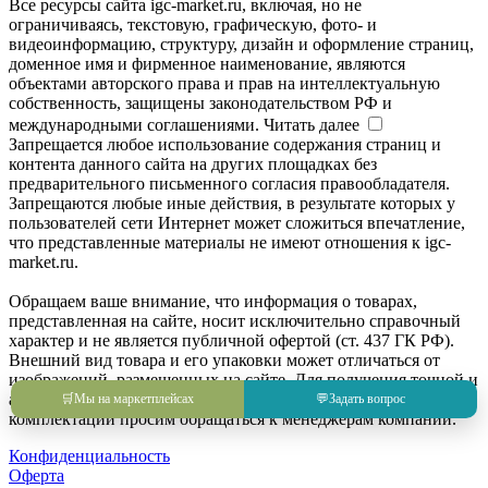
Все ресурсы сайта igc-market.ru, включая, но не
ограничиваясь, текстовую, графическую, фото- и
видеоинформацию, структуру, дизайн и оформление страниц,
доменное имя и фирменное наименование, являются
объектами авторского права и прав на интеллектуальную
собственность, защищены законодательством РФ и
международными соглашениями.
Читать далее
Запрещается любое использование содержания страниц и
контента данного сайта на других площадках без
предварительного письменного согласия правообладателя.
Запрещаются любые иные действия, в результате которых у
пользователей сети Интернет может сложиться впечатление,
что представленные материалы не имеют отношения к igc-
market.ru.
Обращаем ваше внимание, что информация о товарах,
представленная на сайте, носит исключительно справочный
характер и не является публичной офертой (ст. 437 ГК РФ).
Внешний вид товара и его упаковки может отличаться от
изображений, размещенных на сайте. Для получения точной и
актуальной информации о товаре, его характеристиках и
🛒
Мы на маркетплейсах
💬
Задать вопрос
комплектации просим обращаться к менеджерам компании.
Конфиденциальность
Оферта