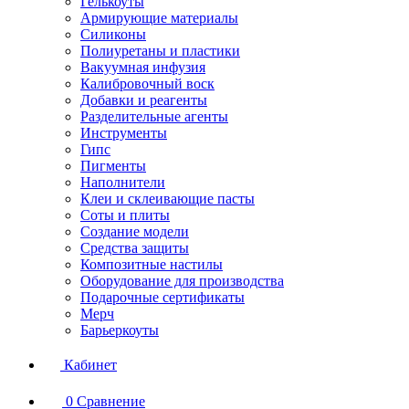
Гелькоуты
Армирующие материалы
Силиконы
Полиуретаны и пластики
Вакуумная инфузия
Калибровочный воск
Добавки и реагенты
Разделительные агенты
Инструменты
Гипс
Пигменты
Наполнители
Клеи и склеивающие пасты
Соты и плиты
Создание модели
Средства защиты
Композитные настилы
Оборудование для производства
Подарочные сертификаты
Мерч
Барьеркоуты
Кабинет
0
Сравнение