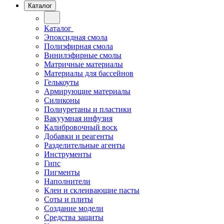
Каталог
Каталог
Эпоксидная смола
Полиэфирная смола
Винилэфирные смолы
Матричные материалы
Материалы для бассейнов
Гелькоуты
Армирующие материалы
Силиконы
Полиуретаны и пластики
Вакуумная инфузия
Калибровочный воск
Добавки и реагенты
Разделительные агенты
Инструменты
Гипс
Пигменты
Наполнители
Клеи и склеивающие пасты
Соты и плиты
Создание модели
Средства защиты