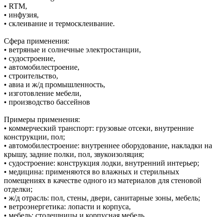
• RTM,
• инфузия,
• склеивание и термосклеивание.
Сфера применения:
• ветряные и солнечные электростанции,
• судостроение,
• автомобилестроение,
• строительство,
• авиа и ж/д промышленность,
• изготовление мебели,
• производство бассейнов
Примеры применения:
• коммерческий транспорт: грузовые отсеки, внутренние
конструкции, пол;
• автомобилестроение: внутреннее оборудование, накладки на
крышу, задние полки, пол, звукоизоляция;
• судостроение: конструкция лодки, внутренний интерьер;
• медицина: применяются во влажных и стерильных
помещениях в качестве одного из материалов для стеновой
отделки;
• ж/д отрасль: пол, стены, двери, санитарные зоны, мебель;
• ветроэнергетика: лопасти и корпуса,
• мебель: столешницы и корпусная мебель,