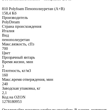
810 Polyfoam Пенополиуретан (А+В)
158,4 Кб
Производитель
PolyDream
Страна происхождения
Италия
Вид
пенополиуретан
Макс.вязкoсть, сПз
700
Цвет
Прозрачный янтарь
Время жизни, мин
3
Плотность, кг/м3
160
Макс.время отверждения, мин
240
Заводская упаковка, кг
2,1
Код на OZON
1278180953
Оплачивайте покупки удобным способом. В нашем интернет-