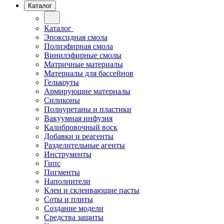
Каталог
Каталог
Эпоксидная смола
Полиэфирная смола
Винилэфирные смолы
Матричные материалы
Материалы для бассейнов
Гелькоуты
Армирующие материалы
Силиконы
Полиуретаны и пластики
Вакуумная инфузия
Калибровочный воск
Добавки и реагенты
Разделительные агенты
Инструменты
Гипс
Пигменты
Наполнители
Клеи и склеивающие пасты
Соты и плиты
Создание модели
Средства защиты