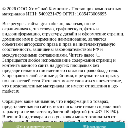
© 2026 ООО ХимСнаб Композит - Поставщик композитных
материалов ИНН: 5409231479 ОГРН: 1085473006695
Все ресурсы сайта igc-market.ru, включая, но не
ограничиваясь, текстовую, графическую, фото- и
видеоинформацию, структуру, дизайн и оформление страниц,
доменное имя и фирменное наименование, являются
объектами авторского права и прав на интеллектуальную
собственность, защищены законодательством РФ и
международными соглашениями.
Читать далее
Запрещается любое использование содержания страниц и
контента данного сайта на других площадках без
предварительного письменного согласия правообладателя.
Запрещаются любые иные действия, в результате которых у
пользователей сети Интернет может сложиться впечатление,
что представленные материалы не имеют отношения к igc-
market.ru.
Обращаем ваше внимание, что информация о товарах,
представленная на сайте, носит исключительно справочный
характер и не является публичной офертой (ст. 437 ГК РФ).
Внешний вид товара и его упаковки может отличаться от
изображений, размещенных на сайте. Для получения точной и
актуальной информации о товаре, его характеристиках и
🛒
Мы на маркетплейсах
💬
Задать вопрос