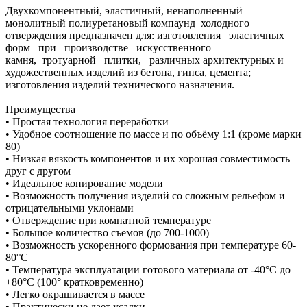
Двухкомпонентный, эластичный, ненаполненный
монолитный полиуретановый компаунд холодного
отверждения предназначен для: изготовления эластичных
форм при производстве искусственного
камня, тротуарной плитки, различных архитектурных и
художественных изделий из бетона, гипса, цемента;
изготовления изделий технического назначения.
Преимущества
• Простая технология переработки
• Удобное соотношение по массе и по объёму 1:1 (кроме марки
80)
• Низкая вязкость компонентов и их хорошая совместимость
друг с другом
• Идеальное копирование модели
• Возможность получения изделий со сложным рельефом и
отрицательными уклонами
• Отверждение при комнатной температуре
• Большое количество съемов (до 700-1000)
• Возможность ускоренного формования при температуре 60-
80°С
• Температура эксплуатации готового материала от -40°С до
+80°С (100° кратковременно)
• Легко окрашивается в массе
• Практически не дает усадки