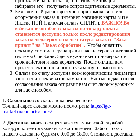
приезжаете на наш склад, оплачиваете товар и
забираете его, получаете сопроводительные документы.
Безналичный расчет доступен при самовывозе или
оформлении заказа в интернет-магазине: карты МИР,
Яндекс ПЭЙ (включая оплату СПЛИТ).
ВАЖНО! Во
избежание ошибок в заказах по товару оплата
становится доступна только после редактирования
заказа менеджером и смене статуса заказа с "Заказ
принят" на "Заказ обработан".
Чтобы оплатить
покупку, система перенаправит вас на сервер платежной
системы Сбербанк. Здесь нужно ввести номер карты,
срок действия и имя держателя. После оплаты вам
придет электронный чек на указанную вами почту.
Оплата по счету доступна всем юридическим лицам при
заполнении реквизитов компании. Наш менеджер после
согласования заказа отправит вам счет любым удобным
для вас способом.
1.
Самовывоз
со склада в вашем регионе.
Точный адрес склада можно посмотреть:
https://igc-
market.ru/contacts/stores/
2.
Доставка заказа
осуществляется курьерской службой
которую клиент вызывает самостоятельно. Забор груза с
нашего склада по будням с 9.00 до 18.00. Стоимость доставки