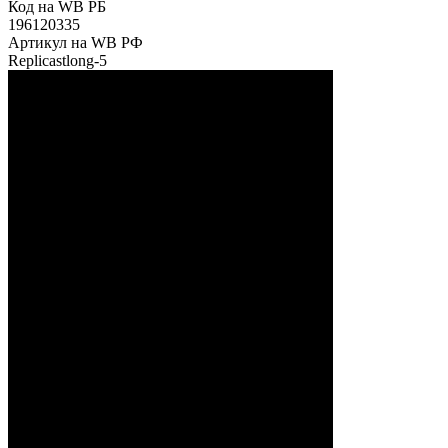
Код на WB РБ
196120335
Артикул на WB РФ
Replicastlong-5