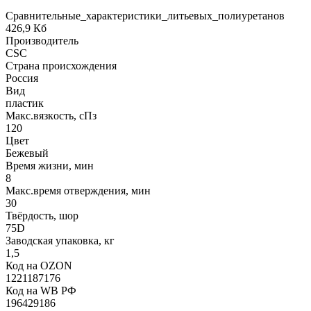
Сравнительные_характеристики_литьевых_полиуретанов
426,9 Кб
Производитель
CSC
Страна происхождения
Россия
Вид
пластик
Макс.вязкoсть, сПз
120
Цвет
Бежевый
Время жизни, мин
8
Макс.время отверждения, мин
30
Твёрдость, шор
75D
Заводская упаковка, кг
1,5
Код на OZON
1221187176
Код на WB РФ
196429186