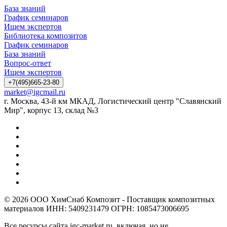
База знаний
График семинаров
Ищем экспертов
Библиотека композитов
График семинаров
База знаний
Вопрос-ответ
Ищем экспертов
+7(495)665-23-80
market@igcmail.ru
г. Москва, 43-й км МКАД, Логистический центр "Славянский
Мир", корпус 13, склад №3
© 2026 ООО ХимСнаб Композит - Поставщик композитных
материалов ИНН: 5409231479 ОГРН: 1085473006695
Все ресурсы сайта igc-market.ru, включая, но не