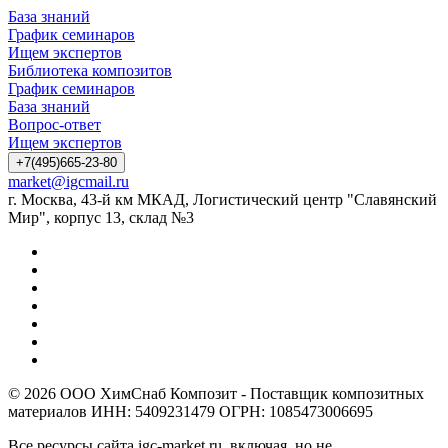
База знаний
График семинаров
Ищем экспертов
Библиотека композитов
График семинаров
База знаний
Вопрос-ответ
Ищем экспертов
+7(495)665-23-80
market@igcmail.ru
г. Москва, 43-й км МКАД, Логистический центр "Славянский
Мир", корпус 13, склад №3
© 2026 ООО ХимСнаб Композит - Поставщик композитных
материалов ИНН: 5409231479 ОГРН: 1085473006695
Все ресурсы сайта igc-market.ru, включая, но не