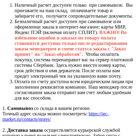
Наличный расчет доступен только при самовывозе. Вы
приезжаете на наш склад, оплачиваете товар и
забираете его, получаете сопроводительные документы.
Безналичный расчет доступен при самовывозе или
оформлении заказа в интернет-магазине: карты МИР,
Яндекс ПЭЙ (включая оплату СПЛИТ).
ВАЖНО! Во
избежание ошибок в заказах по товару оплата
становится доступна только после редактирования
заказа менеджером и смене статуса заказа с "Заказ
принят" на "Заказ обработан".
Чтобы оплатить
покупку, система перенаправит вас на сервер платежной
системы Сбербанк. Здесь нужно ввести номер карты,
срок действия и имя держателя. После оплаты вам
придет электронный чек на указанную вами почту.
Оплата по счету доступна всем юридическим лицам при
заполнении реквизитов компании. Наш менеджер после
согласования заказа отправит вам счет любым удобным
для вас способом.
1.
Самовывоз
со склада в вашем регионе.
Точный адрес склада можно посмотреть:
https://igc-
market.ru/contacts/stores/
2.
Доставка заказа
осуществляется курьерской службой
которую клиент вызывает самостоятельно. Забор груза с