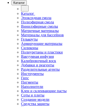
Каталог
Каталог
Эпоксидная смола
Полиэфирная смола
Винилэфирные смолы
Матричные материалы
Материалы для бассейнов
Гелькоуты
Армирующие материалы
Силиконы
Полиуретаны и пластики
Вакуумная инфузия
Калибровочный воск
Добавки и реагенты
Разделительные агенты
Инструменты
Гипс
Пигменты
Наполнители
Клеи и склеивающие пасты
Соты и плиты
Создание модели
Средства защиты