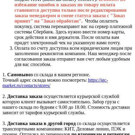
избежание ошибок в заказах по товару оплата
становится доступна только после редактирования
заказа менеджером и смене статуса заказа с "Заказ
принят" на "Заказ обработан".
Чтобы оплатить
покупку, система перенаправит вас на сервер платежной
системы Сбербанк. Здесь нужно ввести номер карты,
срок действия и имя держателя. После оплаты вам
придет электронный чек на указанную вами почту.
Оплата по счету доступна всем юридическим лицам при
заполнении реквизитов компании. Наш менеджер после
согласования заказа отправит вам счет любым удобным
для вас способом.
1.
Самовывоз
со склада в вашем регионе.
Точный адрес склада можно посмотреть:
https://igc-
market.ru/contacts/stores/
2.
Доставка заказа
осуществляется курьерской службой
которую клиент вызывает самостоятельно. Забор груза с
нашего склада по будням с 9.00 до 18.00. Стоимость доставки
зависит от тарифов курьерской службы.
3.
Доставка заказа в другой город
со склада осуществляется
транспортными компаниями: КИТ, Деловые линии, ПЭК и
прочие. Отгрузка до терминалов
по вторникам и четвергам.