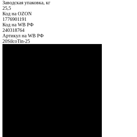
Заводская упаковка, кг
25,5
Код на OZON
1776901191
Код на WB РФ
240318764
Артикул на WB РФ
20SilcoTin-25