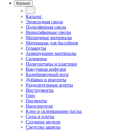
Каталог
Каталог
Эпоксидная смола
Полиэфирная смола
Винилэфирные смолы
Матричные материалы
Материалы для бассейнов
Гелькоуты
Армирующие материалы
Силиконы
Полиуретаны и пластики
Вакуумная инфузия
Калибровочный воск
Добавки и реагенты
Разделительные агенты
Инструменты
Гипс
Пигменты
Наполнители
Клеи и склеивающие пасты
Соты и плиты
Создание модели
Средства защиты