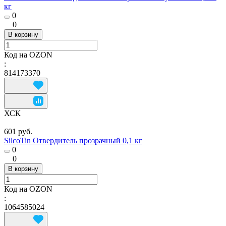
кг
0
0
В корзину
Код на OZON
:
814173370
ХСК
601 руб.
SilcoTin Отвердитель прозрачный 0,1 кг
0
0
В корзину
Код на OZON
:
1064585024