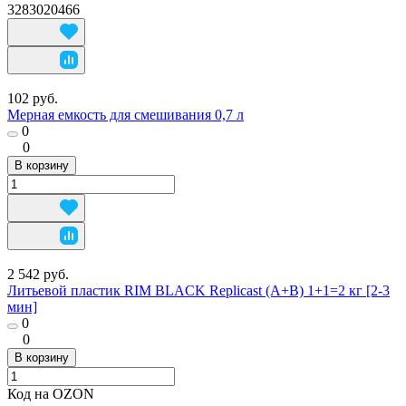
3283020466
102 руб.
Мерная емкость для смешивания 0,7 л
0
0
В корзину
2 542 руб.
Литьевой пластик RIM BLACK Replicast (А+В) 1+1=2 кг [2-3
мин]
0
0
В корзину
Код на OZON