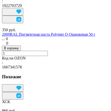
:
1922703729
350 руб.
2009RAL Пигментная паста Polymer O Оранжевая 50 г
0
0
В корзину
Код на OZON
:
1667341578
Похожие
ХСК
966 руб.