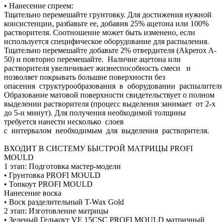
• Нанесение спреем:
Тщательно перемешайте грунтовку. Для достижения нужной
консистенции, разбавьте ее, добавив 25% ацетона или 100%
растворителя. Соотношение может быть изменено, если
используется специфическое оборудование для распыления.
Тщательно перемешайте добавьте 2% отвердителя (Akperox A-
50) и повторно перемешайте. Наличие ацетона или
растворителя увеличивает жизнеспособность смеси и
позволяет покрывать большие поверхности без
опасения структурообразования в оборудовании распылителя
Образование матовой поверхности свидетельствует о полном
выделении растворителя (процесс выделения занимает от 2-х
до 5-и минут). Для получения необходимой толщины
требуется нанести несколько слоев
с интервалом необходимым для выделения растворителя.
ВХОДИТ В СИСТЕМУ БЫСТРОЙ МАТРИЦЫ PROFI
MOULD
1 этап: Подготовка мастер-модели
• Грунтовка PROFI MOULD
• Топкоут PROFI MOULD
Нанесение воска
• Воск разделительный T-Wax Gold
2 этап: Изготовление матрицы
• Зеленый Гелькоут VE 15CSC PROFI MOULD матричный