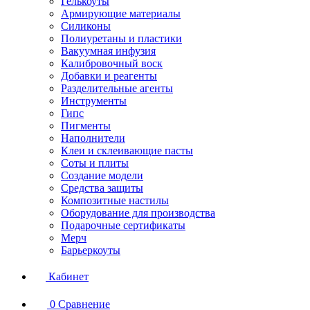
Гелькоуты
Армирующие материалы
Силиконы
Полиуретаны и пластики
Вакуумная инфузия
Калибровочный воск
Добавки и реагенты
Разделительные агенты
Инструменты
Гипс
Пигменты
Наполнители
Клеи и склеивающие пасты
Соты и плиты
Создание модели
Средства защиты
Композитные настилы
Оборудование для производства
Подарочные сертификаты
Мерч
Барьеркоуты
Кабинет
0
Сравнение