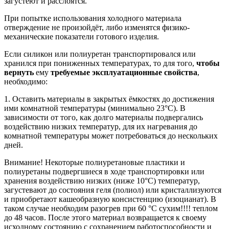
загустеют и расслоятся.
При попытке использования холодного материала
отверждение не произойдёт, либо изменятся физико-
механические показатели готового изделия.
Если силикон или полиуретан транспортировался или
хранился при пониженных температурах, то для того,
чтобы
вернуть
ему
требуемые эксплуатационные свойства
,
необходимо:
1. Оставить материалы в закрытых ёмкостях до достижения
ими комнатной температуры (минимально 23°C). В
зависимости от того, как долго материалы подвергались
воздействию низких температур, для их нагревания до
комнатной температуры может потребоваться до нескольких
дней.
Внимание! Некоторые полиуретановые пластики и
полиуретаны подвергшиеся в ходе транспортировки или
хранения воздействию низких (ниже 10°C) температур,
загустевают до состояния геля (полиол) или кристаллизуются
и приобретают кашеобразную консистенцию (изоцианат). В
таком случае необходим разогрев при 60 °C сухим!!!! теплом
до 48 часов. После этого материал возвращается к своему
исходному состоянию с сохранением работоспособности и