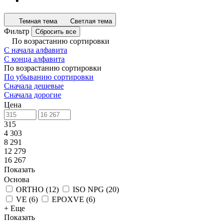
Темная тема
Светлая тема
Фильтр
Сбросить все
По возрастанию сортировки
С начала алфавита
С конца алфавита
По возрастанию сортировки
По убыванию сортировки
Сначала дешевые
Сначала дорогие
Цена
315
4 303
8 291
12 279
16 267
Показать
Основа
ORTHO
(
12
)
ISO NPG
(
20
)
VE
(
6
)
EPOXVE
(
6
)
+ Еще
Показать