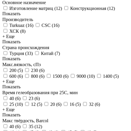
Основное назначение
Изготовление матриц
(
12
)
Конструкционная
(
12
)
Показать
Производитель
Turkuaz
(
16
)
CSC
(
16
)
ХСК
(
8
)
+ Еще
Показать
Страна происхождения
Турция
(
33
)
Китай
(
7
)
Показать
Макс.вязкoсть, сПз
200
(
5
)
230
(
6
)
600
(
6
)
800
(
6
)
1500
(
6
)
9000
(
10
)
1400
(
5
)
+ Еще
Показать
Время гелеобразования при 25С, мин
40
(
6
)
23
(
6
)
25
(
10
)
12
(
5
)
20
(
6
)
16
(
5
)
32
(
6
)
+ Еще
Показать
Макс твёрдость, Barcol
40
(
6
)
35
(
12
)