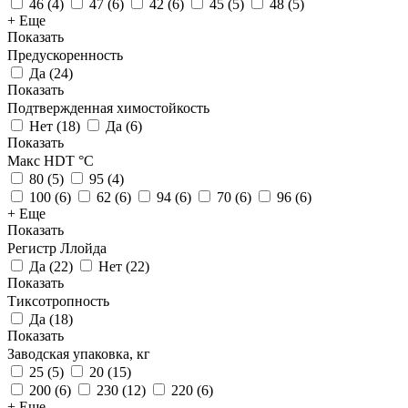
46
(
4
)
47
(
6
)
42
(
6
)
45
(
5
)
48
(
5
)
+ Еще
Показать
Предускоренность
Да
(
24
)
Показать
Подтвержденная химостойкость
Нет
(
18
)
Да
(
6
)
Показать
Макс HDT °С
80
(
5
)
95
(
4
)
100
(
6
)
62
(
6
)
94
(
6
)
70
(
6
)
96
(
6
)
+ Еще
Показать
Регистр Ллойда
Да
(
22
)
Нет
(
22
)
Показать
Тиксотропность
Да
(
18
)
Показать
Заводская упаковка, кг
25
(
5
)
20
(
15
)
200
(
6
)
230
(
12
)
220
(
6
)
+ Еще