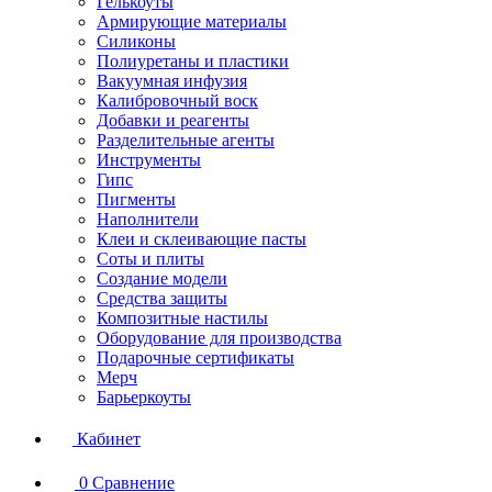
Гелькоуты
Армирующие материалы
Силиконы
Полиуретаны и пластики
Вакуумная инфузия
Калибровочный воск
Добавки и реагенты
Разделительные агенты
Инструменты
Гипс
Пигменты
Наполнители
Клеи и склеивающие пасты
Соты и плиты
Создание модели
Средства защиты
Композитные настилы
Оборудование для производства
Подарочные сертификаты
Мерч
Барьеркоуты
Кабинет
0
Сравнение