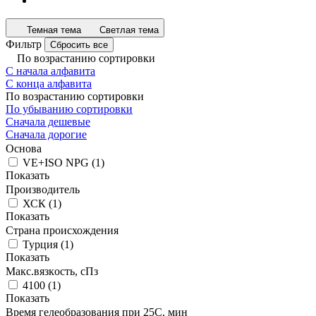
Темная тема
Светлая тема
Фильтр
Сбросить все
По возрастанию сортировки
С начала алфавита
С конца алфавита
По возрастанию сортировки
По убыванию сортировки
Сначала дешевые
Сначала дорогие
Основа
VE+ISO NPG
(
1
)
Показать
Производитель
ХСК
(
1
)
Показать
Страна происхождения
Турция
(
1
)
Показать
Макс.вязкoсть, сПз
4100
(
1
)
Показать
Время гелеобразования при 25С, мин