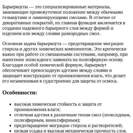
Барьеркоуты — это специализированные материалы,
занимающие промежуточное положение между обычными
гелькоутами и ламинирующими смолами. В отличие от
декоративных покрытий, их главная функция заключается в
создании надежного барьерного слоя между формой и
изделием или между слоями разнородных смол.
Основная задача барьеркоута — предотвращение миграции
стирола и других химических компонентов. Это критически
важно при работе со смешанными системами, например, при
нанесении эпоксидного ламината на полиэфирную основу.
Благодаря особой химической формуле, барьеркоут
обеспечивает превосходную адгезию между слоями и
защищает конструкцию от проникновения влаги, что делает
его незаменимым в судостроении для защиты от осмоса.
Особенности:
высокая химическая стойкость и защита от
проникновения влаги;
отличная адгезия к различным типам смол (эпоксидным,
полиэфирным, винилэфирным);
предотвращение миграции стирола и растворителей;
низкая усадка и высокая механическая прочность слоя.