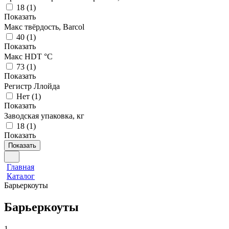
18
(
1
)
Показать
Макс твёрдость, Barcol
40
(
1
)
Показать
Макс HDT °С
73
(
1
)
Показать
Регистр Ллойда
Нет
(
1
)
Показать
Заводская упаковка, кг
18
(
1
)
Показать
Показать
Главная
Каталог
Барьеркоуты
Барьеркоуты
1