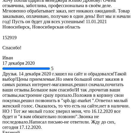
Хочу поблагодарить менеджера Юлию Дронову! Очень
отзывчива, заботлива, профессиональна в своём деле.
Мгновенно обрабатывает заказ, нет никаких ожиданий. Товар
заказываю, оплачиваю, получаю в один день! Вот мы и начали
год! Пусть он будет для всех успешным! 11.01.2021
Новосибирск, Новосибирская область
152919
Спасибо!
Иван
17 декабря 2020
5
Друзья. 14 декабря 2020 г.зашел на сайт и обрадовался!Такой
выбор!Цены приемлемые.Но имея большой опыт заказов в
самых разных интернет-магазинах,решил сначала,почитать
ваши отзывы.Большое вам спасибо!И так ,прочитав ваши
отзывы,настроение сразу пропало.Положив в корзину свои
покупки,решил позвонить в "spb.igc-market ".Ответил милый
женский голос. Оказалось, то что есть на сайте,нет в наличии.
НО ! Тот же милый голос уверил меня, что 16.12.2020 все
будет и "я вам обязательно позвоню".Звонка не
последовало.Написал письмо-не ответили. Жду до сих,
сегодня 17.12.2020.
Евгений