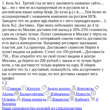
1. Боль №1. Третий год не могу запомнить название сайта....
igc... ни с чем не ассоциируемый не в русском ни в
английском языке набор букф. До кучи g-j c-k......Тем более не
ассоциируемый с названием компании на русском НГК.
Заведите что ли домен ngk-market и с него переадресацию... 2.
Боль №2. Доставка.. При моих небольших заказах до 4 тр
доставка по Москве доставистой выход в 20%-25% стоимости,
сдек не сильно лучше. Пункт самовывоза в Москве у чёрта на
куличках. При этом, у потерявшей совсем совесть достависты
есть масса конкурентов. Например регулярно заказываю
пластик для 3-д принтера. Доставляют сервисом Shiptor в
пункт выдачи на районе. Стоит это 350 рублей....Достависта
750... Или откройте что ли свой пункт выдачи в центре
Москвы, да берите по 200 рублей с заказа и то лучше будет
всем, а так достависту только кормим на пару. В общем
сделайте что то с доставкой, пожалуйста, ибо ассортимент у
вас и ценники то что надо, но вот доставка сжирает весь
профит
1
2
Главная
Каталог
Задать вопрос
Контакты
Акции
Калькуляторы
Избранные
Новости
Отзывы
Наша команда
Вакансии
Кабинет
0
Корзина
Наше производство изделий из стеклопластика