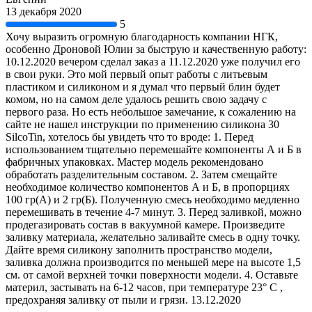
13 декабря 2020
5
Хочу выразить огромную благодарность компании НГК,
особенно Дроновой Юлии за быструю и качественную работу:
10.12.2020 вечером сделал заказ а 11.12.2020 уже получил его
в свои руки. Это мой первый опыт работы с литьевым
пластиком и силиконом и я думал что первый блин будет
комом, но на самом деле удалось решить свою задачу с
первого раза. Но есть небольшое замечание, к сожалению на
сайте не нашел инструкции по применению силикона 30
SilcoTin, хотелось бы увидеть что то вроде: 1. Перед
использованием тщательно перемешайте компоненты А и Б в
фабричных упаковках. Мастер модель рекомендовано
обработать разделительным составом. 2. Затем смещайте
необходимое количество компонентов А и Б, в пропорциях
100 гр(А) и 2 гр(Б). Полученную смесь необходимо медленно
перемешивать в течение 4-7 минут. 3. Перед заливкой, можно
продегазировать состав в вакуумной камере. Произведите
заливку материала, желательно заливайте смесь в одну точку.
Дайте время силикону заполнить пространство модели,
заливка должна производится по меньшей мере на высоте 1,5
см. от самой верхней точки поверхности модели. 4. Оставьте
материл, застывать на 6-12 часов, при температуре 23° С ,
предохраняя заливку от пыли и грязи. 13.12.2020