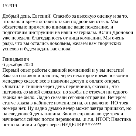
152919
Добрый день, Евгений! Спасибо за высокую оценку и за то,
что нашли время оставить такой подробный отзыв. Мы
обязательно примем во внимание ваше пожелание, и
подготовим инструкции на наши материалы. Юлии Дроновой
уже передали благодарность от лица компании. Мы очень
рады, что вы остались довольны, желаем вам творческих
успехов и будем ждать вас снова!
Геннадьевич
6 декабря 2020
Первый опыт работы с данной компанией и у вы негатив!
Заказал силикон и пластик, через некоторое время позвонил
менеджер сказал: все в наличии доступ к оплате открыт.
Оплатил и тишина через день перезвонил, сказали , что
пытались со мной связаться, но якобы не отвечал ни одного
звонка не было. Ладно сказали сегодня отправим. Вечером
статус заказа в кабинете изменился на, отправлено, НО трек
номера нет. Ну ладно думаю вечер может завтра пришлют, но
на следующей день тишина. Звоню спрашиваю где трек и
начинается сейчас потом перезвоним...и.т.д. ИТОГ: Пластика
нет в наличии и будет через НЕДЕЛЮ!!!!!?????