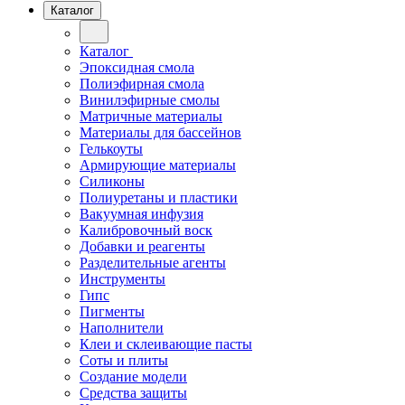
Каталог
Каталог
Эпоксидная смола
Полиэфирная смола
Винилэфирные смолы
Матричные материалы
Материалы для бассейнов
Гелькоуты
Армирующие материалы
Силиконы
Полиуретаны и пластики
Вакуумная инфузия
Калибровочный воск
Добавки и реагенты
Разделительные агенты
Инструменты
Гипс
Пигменты
Наполнители
Клеи и склеивающие пасты
Соты и плиты
Создание модели
Средства защиты