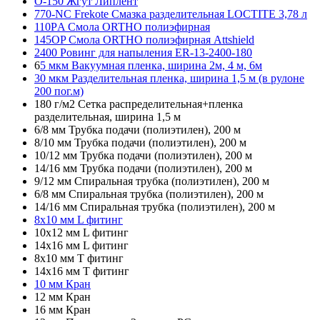
О-150 Жгут Липлент
770-NC Frekote Смазка разделительная LOCTITE 3,78 л
110РA Смола ORTHO полиэфирная
145OP Смола ORTHO полиэфирная Attshield
2400 Ровинг для напыления ER-13-2400-180
6
5 мкм Вакуумная пленка, ширина 2м, 4 м, 6м
30 мкм Разделительная пленка, ширина 1,5 м (в рулоне
200 пог.м)
180 г/м2 Сетка распределительная+пленка
разделительная, ширина 1,5 м
6/8 мм Трубка подачи (полиэтилен), 200 м
8/10 мм Трубка подачи (полиэтилен), 200 м
10/12 мм Трубка подачи (полиэтилен), 200 м
14/16 мм Трубка подачи (полиэтилен), 200 м
9/12 мм Спиральная трубка (полиэтилен), 200 м
6/8 мм Спиральная трубка (полиэтилен), 200 м
14/16 мм Спиральная трубка (полиэтилен), 200 м
8х10 мм L фитинг
10х12 мм L фитинг
14х16 мм L фитинг
8х10 мм T фитинг
14х16 мм T фитинг
10 мм Кран
12 мм Кран
16 мм Кран