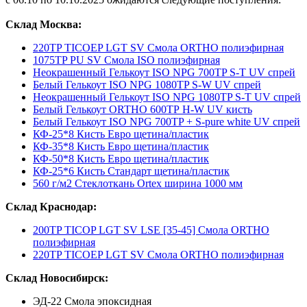
Склад Москва:
220TP TICOEP LGT SV Смола ORTHO полиэфирная
1075TP PU SV Смола ISO полиэфирная
Неокрашенный Гелькоут ISO NPG 700TP S-T UV спрей
Белый Гелькоут ISO NPG 1080TP S-W UV спрей
Неокрашенный Гелькоут ISO NPG 1080TP S-T UV спрей
Белый Гелькоут ORTHO 600ТР H-W UV кисть
Белый Гелькоут ISO NPG 700TP + S-pure white UV спрей
КФ-25*8 Кисть Евро щетина/пластик
КФ-35*8 Кисть Евро щетина/пластик
КФ-50*8 Кисть Евро щетина/пластик
КФ-25*6 Кисть Стандарт щетина/пластик
560 г/м2 Стеклоткань Ortex ширина 1000 мм
Склад Краснодар
:
200TP TICOP LGT SV LSE [35-45] Смола ORTHO
полиэфирная
220TP TICOEP LGT SV Смола ORTHO полиэфирная
Склад Новосибирск
:
ЭД-22 Смола эпоксидная