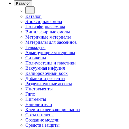
Каталог
Каталог
Эпоксидная смола
Полиэфирная смола
Винилэфирные смолы
Матричные материалы
Материалы для бассейнов
Гелькоуты
Армирующие материалы
Силиконы
Полиуретаны и пластики
Вакуумная инфузия
Калибровочный воск
Добавки и реагенты
Разделительные агенты
Инструменты
Гипс
Пигменты
Наполнители
Клеи и склеивающие пасты
Соты и плиты
Создание модели
Средства защиты