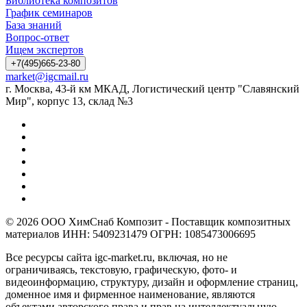
Библиотека композитов
График семинаров
База знаний
Вопрос-ответ
Ищем экспертов
+7(495)665-23-80
market@igcmail.ru
г. Москва, 43-й км МКАД, Логистический центр "Славянский
Мир", корпус 13, склад №3
© 2026 ООО ХимСнаб Композит - Поставщик композитных
материалов ИНН: 5409231479 ОГРН: 1085473006695
Все ресурсы сайта igc-market.ru, включая, но не
ограничиваясь, текстовую, графическую, фото- и
видеоинформацию, структуру, дизайн и оформление страниц,
доменное имя и фирменное наименование, являются
объектами авторского права и прав на интеллектуальную