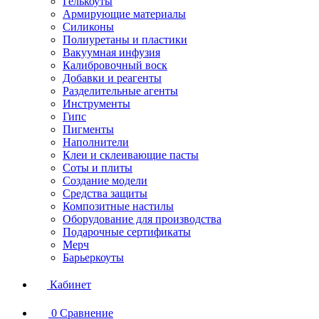
Гелькоуты
Армирующие материалы
Силиконы
Полиуретаны и пластики
Вакуумная инфузия
Калибровочный воск
Добавки и реагенты
Разделительные агенты
Инструменты
Гипс
Пигменты
Наполнители
Клеи и склеивающие пасты
Соты и плиты
Создание модели
Средства защиты
Композитные настилы
Оборудование для производства
Подарочные сертификаты
Мерч
Барьеркоуты
Кабинет
0
Сравнение